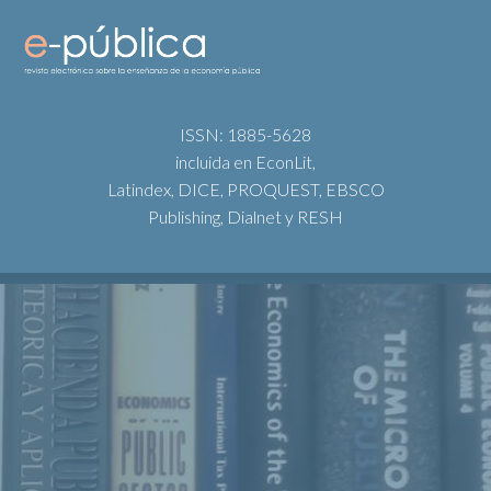
ISSN: 1885-5628
incluida en EconLit,
Latindex, DICE, PROQUEST, EBSCO
Publishing, Dialnet y RESH