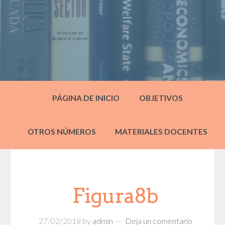
PÁGINA DE INICIO
OBJETIVOS
OTROS NÚMEROS
MATERIALES DOCENTES
Figura8b
27/02/2018
by
admin
Deja un comentario