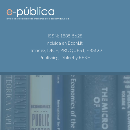
ISSN: 1885-5628
incluida en EconLit,
Latindex, DICE, PROQUEST, EBSCO
Publishing, Dialnet y RESH