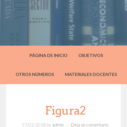
PÁGINA DE INICIO
OBJETIVOS
OTROS NÚMEROS
MATERIALES DOCENTES
Figura2
27/02/2018
by
admin
Deja un comentario