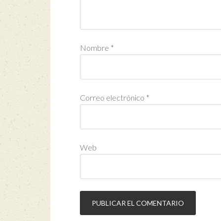
Nombre
*
Correo electrónico
*
Web