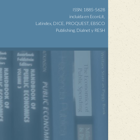
ISSN: 1885-5628
incluida en EconLit,
Latindex, DICE, PROQUEST, EBSCO
Publishing, Dialnet y RESH