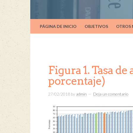
PÁGINA DE INICIO
OBJETIVOS
OTROS
Figura 1. Tasa de 
porcentaje)
27/02/2018
by
admin
Deja un comentario