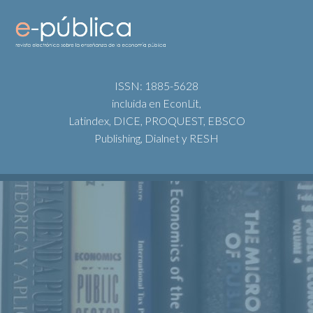
ISSN: 1885-5628
incluida en EconLit,
Latindex, DICE, PROQUEST, EBSCO
Publishing, Dialnet y RESH