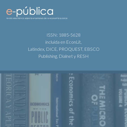
ISSN: 1885-5628
incluida en EconLit,
Latindex, DICE, PROQUEST, EBSCO
Publishing, Dialnet y RESH