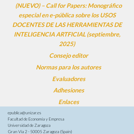
(NUEVO) – Call for Papers: Monográfico
especial en e-pública sobre los USOS
DOCENTES DE LAS HERRAMIENTAS DE
INTELIGENCIA ARTFICIAL (septiembre,
2025)
Consejo editor
Normas para los autores
Evaluadores
Adhesiones
Enlaces
epublica@unizar.es
Facultad de Economía y Empresa
Universidad de Zaragoza
Gran Vía 2 - 50005 Zaragoza (Spain)