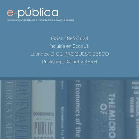
ISSN: 1885-5628
incluida en EconLit,
Latindex, DICE, PROQUEST, EBSCO
Publishing, Dialnet y RESH