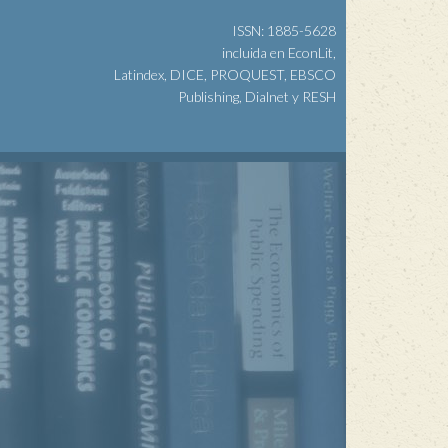
ISSN: 1885-5628
incluida en EconLit,
Latindex, DICE, PROQUEST, EBSCO
Publishing, Dialnet y RESH