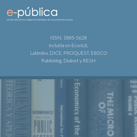
ISSN: 1885-5628
incluida en EconLit,
Latindex, DICE, PROQUEST, EBSCO
Publishing, Dialnet y RESH