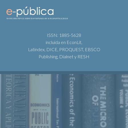
ISSN: 1885-5628
incluida en EconLit,
Latindex, DICE, PROQUEST, EBSCO
Publishing, Dialnet y RESH