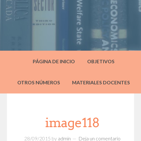
PÁGINA DE INICIO
OBJETIVOS
OTROS NÚMEROS
MATERIALES DOCENTES
image118
28/09/2015
by
admin
Deja un comentario