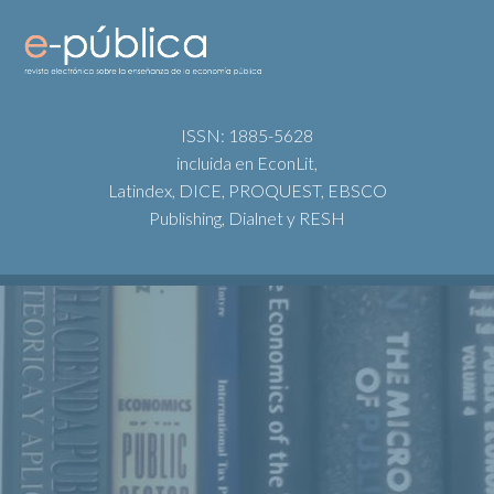
ISSN: 1885-5628
incluida en EconLit,
Latindex, DICE, PROQUEST, EBSCO
Publishing, Dialnet y RESH