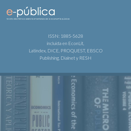
ISSN: 1885-5628
incluida en EconLit,
Latindex, DICE, PROQUEST, EBSCO
Publishing, Dialnet y RESH