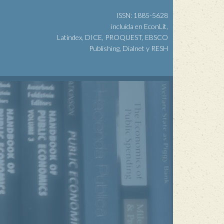
ISSN: 1885-5628
incluida en EconLit,
Latindex, DICE, PROQUEST, EBSCO
Publishing, Dialnet y RESH