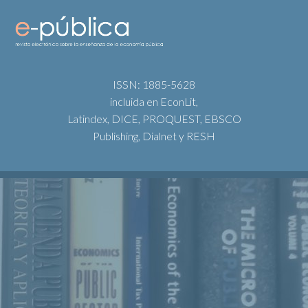
ISSN: 1885-5628
incluida en EconLit,
Latindex, DICE, PROQUEST, EBSCO
Publishing, Dialnet y RESH