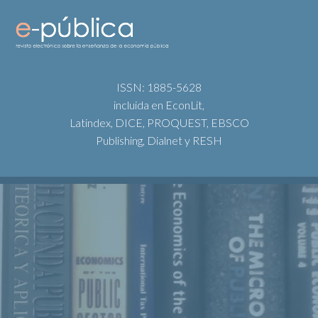
ISSN: 1885-5628
incluida en EconLit,
Latindex, DICE, PROQUEST, EBSCO
Publishing, Dialnet y RESH