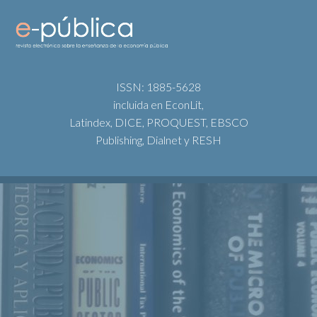
ISSN: 1885-5628
incluida en EconLit,
Latindex, DICE, PROQUEST, EBSCO
Publishing, Dialnet y RESH