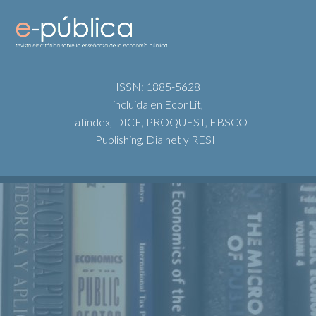
ISSN: 1885-5628
incluida en EconLit,
Latindex, DICE, PROQUEST, EBSCO
Publishing, Dialnet y RESH