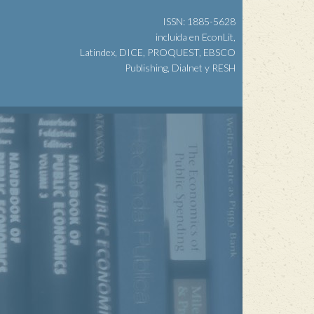
ISSN: 1885-5628
incluida en EconLit,
Latindex, DICE, PROQUEST, EBSCO
Publishing, Dialnet y RESH