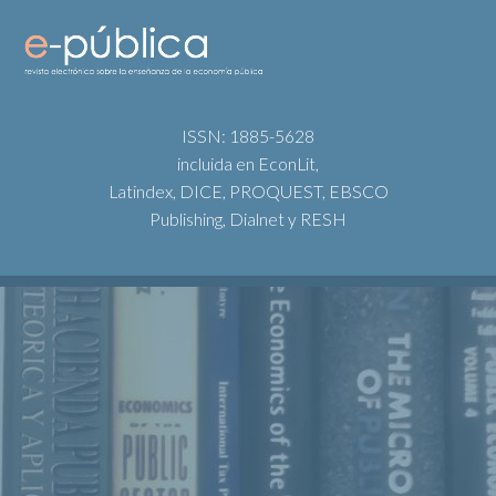
ISSN: 1885-5628
incluida en EconLit,
Latindex, DICE, PROQUEST, EBSCO
Publishing, Dialnet y RESH