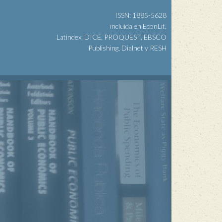
ISSN: 1885-5628
incluida en EconLit,
Latindex, DICE, PROQUEST, EBSCO
Publishing, Dialnet y RESH