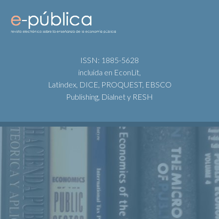
ISSN: 1885-5628
incluida en EconLit,
Latindex, DICE, PROQUEST, EBSCO
Publishing, Dialnet y RESH