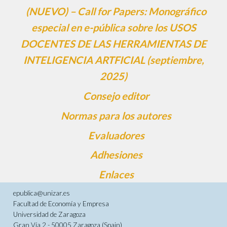
(NUEVO) – Call for Papers: Monográfico
especial en e-pública sobre los USOS
DOCENTES DE LAS HERRAMIENTAS DE
INTELIGENCIA ARTFICIAL (septiembre,
2025)
Consejo editor
Normas para los autores
Evaluadores
Adhesiones
Enlaces
epublica@unizar.es
Facultad de Economía y Empresa
Universidad de Zaragoza
Gran Vía 2 - 50005 Zaragoza (Spain)