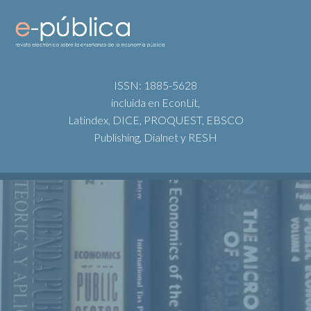
ISSN: 1885-5628
incluida en EconLit,
Latindex, DICE, PROQUEST, EBSCO
Publishing, Dialnet y RESH