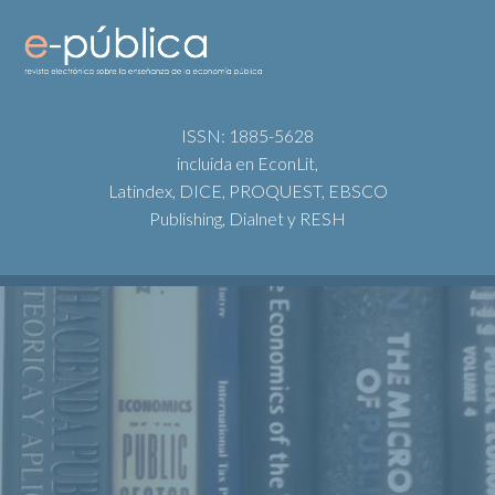
ISSN: 1885-5628
incluida en EconLit,
Latindex, DICE, PROQUEST, EBSCO
Publishing, Dialnet y RESH