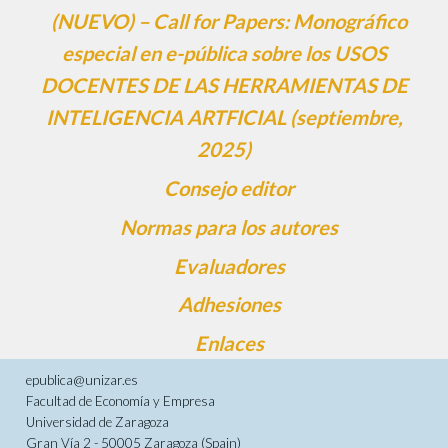
(NUEVO) – Call for Papers: Monográfico
especial en e-pública sobre los USOS
DOCENTES DE LAS HERRAMIENTAS DE
INTELIGENCIA ARTFICIAL (septiembre,
2025)
Consejo editor
Normas para los autores
Evaluadores
Adhesiones
Enlaces
epublica@unizar.es
Facultad de Economía y Empresa
Universidad de Zaragoza
Gran Vía 2 - 50005 Zaragoza (Spain)