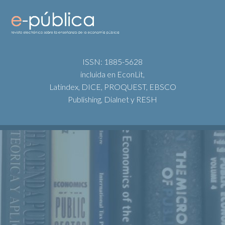
ISSN: 1885-5628
incluida en EconLit,
Latindex, DICE, PROQUEST, EBSCO
Publishing, Dialnet y RESH