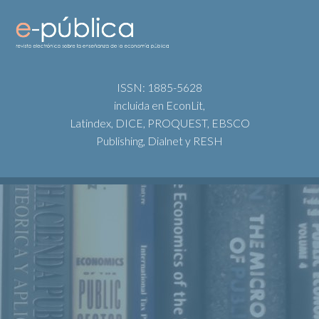
ISSN: 1885-5628
incluida en EconLit,
Latindex, DICE, PROQUEST, EBSCO
Publishing, Dialnet y RESH