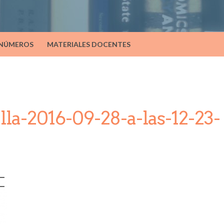
 NÚMEROS
MATERIALES DOCENTES
lla-2016-09-28-a-las-12-23-