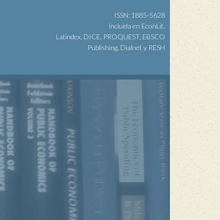
ISSN: 1885-5628
incluida en EconLit,
Latindex, DICE, PROQUEST, EBSCO
Publishing, Dialnet y RESH