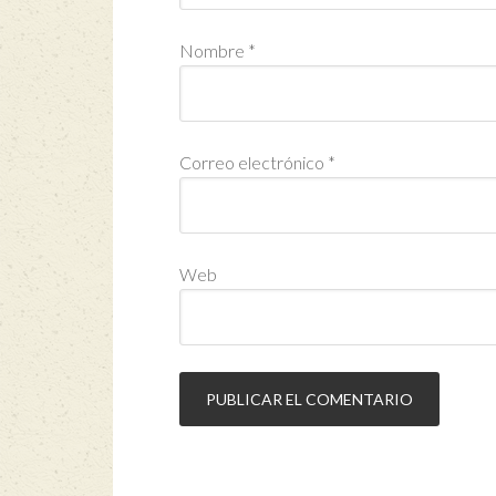
Nombre
*
Correo electrónico
*
Web