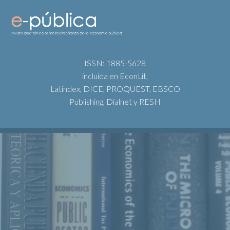
ISSN: 1885-5628
incluida en EconLit,
Latindex, DICE, PROQUEST, EBSCO
Publishing, Dialnet y RESH