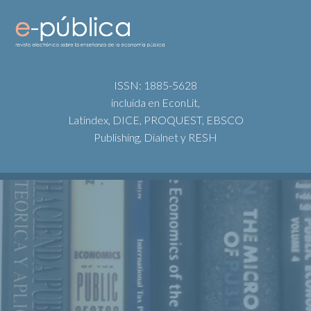
ISSN: 1885-5628
incluida en EconLit,
Latindex, DICE, PROQUEST, EBSCO
Publishing, Dialnet y RESH