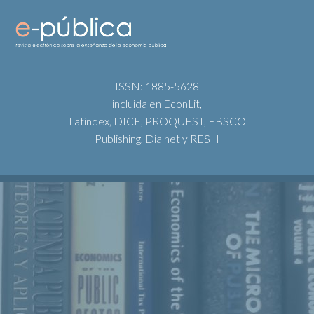
ISSN: 1885-5628
incluida en EconLit,
Latindex, DICE, PROQUEST, EBSCO
Publishing, Dialnet y RESH