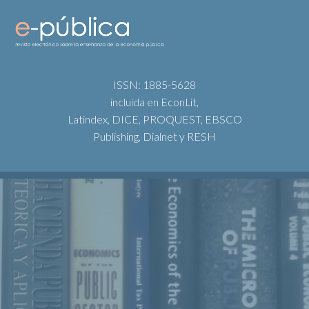
ISSN: 1885-5628
incluida en EconLit,
Latindex, DICE, PROQUEST, EBSCO
Publishing, Dialnet y RESH