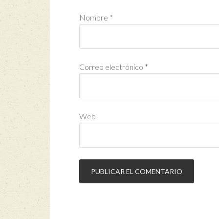
Nombre
*
Correo electrónico
*
Web