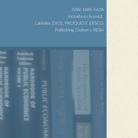
ISSN: 1885-5628
incluida en EconLit,
Latindex, DICE, PROQUEST, EBSCO
Publishing, Dialnet y RESH