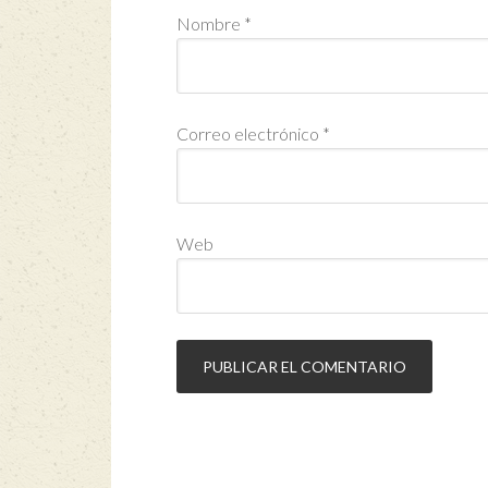
Nombre
*
Correo electrónico
*
Web