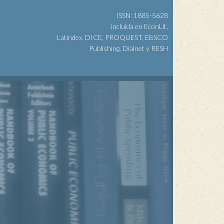
ISSN: 1885-5628
incluida en EconLit,
Latindex, DICE, PROQUEST, EBSCO
Publishing, Dialnet y RESH