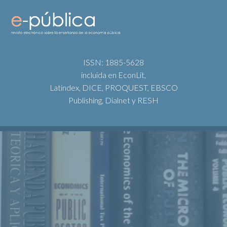
ISSN: 1885-5628
incluida en EconLit,
Latindex, DICE, PROQUEST, EBSCO
Publishing, Dialnet y RESH