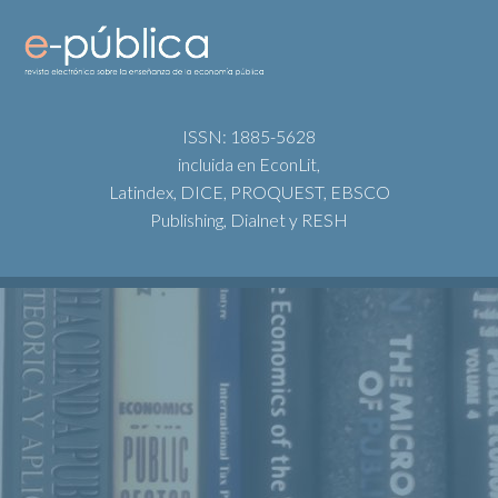
ISSN: 1885-5628
incluida en EconLit,
Latindex, DICE, PROQUEST, EBSCO
Publishing, Dialnet y RESH