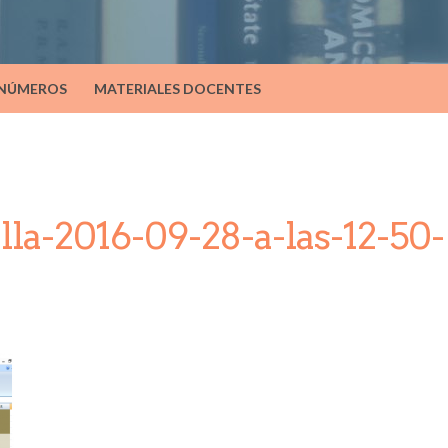
 NÚMEROS
MATERIALES DOCENTES
lla-2016-09-28-a-las-12-50-