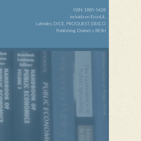
ISSN: 1885-5628
incluida en EconLit,
Latindex, DICE, PROQUEST, EBSCO
Publishing, Dialnet y RESH