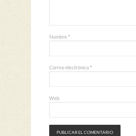
Nombre
*
Correo electrónico
*
Web