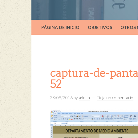
PÁGINA DE INICIO
OBJETIVOS
OTROS
captura-de-panta
52
28/09/2016
by
admin
Deja un comentario