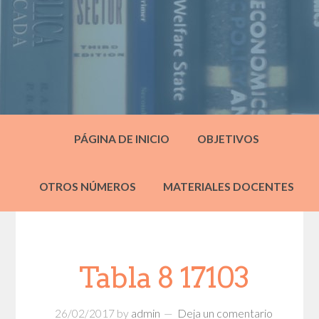
PÁGINA DE INICIO
OBJETIVOS
OTROS NÚMEROS
MATERIALES DOCENTES
Tabla 8 17103
26/02/2017
by
admin
Deja un comentario