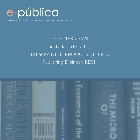
ISSN: 1885-5628
incluida en EconLit,
Latindex, DICE, PROQUEST, EBSCO
Publishing, Dialnet y RESH