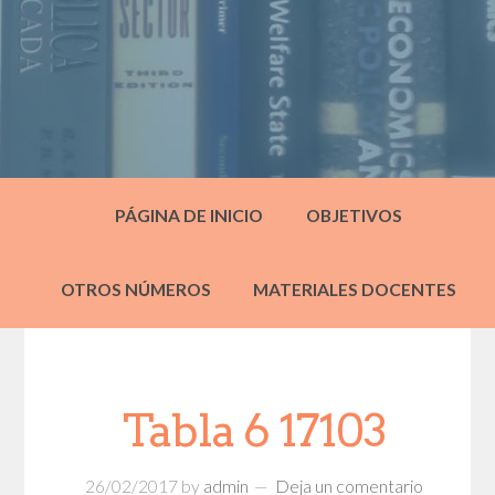
PÁGINA DE INICIO
OBJETIVOS
OTROS NÚMEROS
MATERIALES DOCENTES
Tabla 6 17103
26/02/2017
by
admin
Deja un comentario