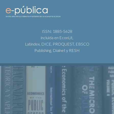
ISSN: 1885-5628
incluida en EconLit,
Latindex, DICE, PROQUEST, EBSCO
Publishing, Dialnet y RESH