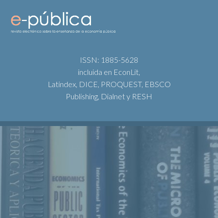
ISSN: 1885-5628
incluida en EconLit,
Latindex, DICE, PROQUEST, EBSCO
Publishing, Dialnet y RESH