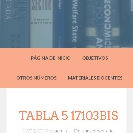
PÁGINA DE INICIO
OBJETIVOS
OTROS NÚMEROS
MATERIALES DOCENTES
TABLA 5 17103BIS
27/02/2017
by
admin
Deja un comentario