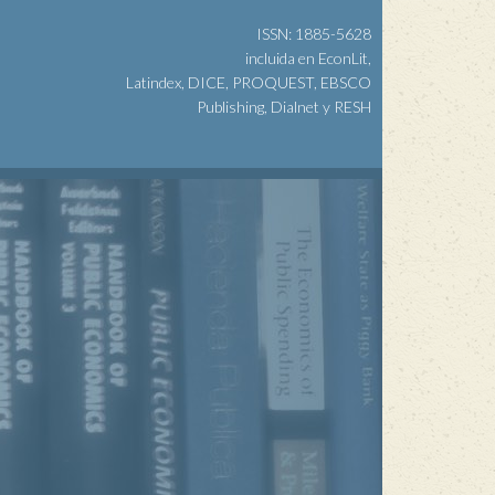
ISSN: 1885-5628
incluida en EconLit,
Latindex, DICE, PROQUEST, EBSCO
Publishing, Dialnet y RESH