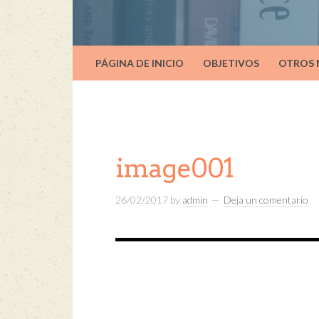
PÁGINA DE INICIO
OBJETIVOS
OTROS
image001
26/02/2017
by
admin
Deja un comentario