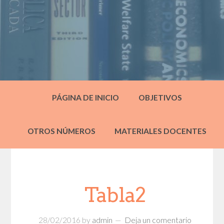
PÁGINA DE INICIO
OBJETIVOS
OTROS NÚMEROS
MATERIALES DOCENTES
Tabla2
28/02/2016
by
admin
Deja un comentario