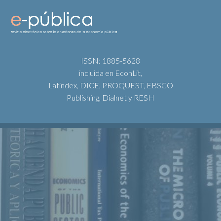
ISSN: 1885-5628
incluida en EconLit,
Latindex, DICE, PROQUEST, EBSCO
Publishing, Dialnet y RESH