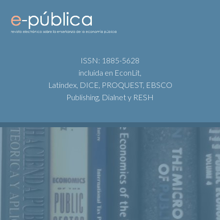
ISSN: 1885-5628
incluida en EconLit,
Latindex, DICE, PROQUEST, EBSCO
Publishing, Dialnet y RESH