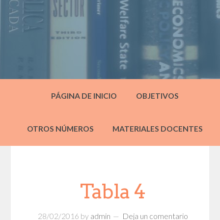
PÁGINA DE INICIO
OBJETIVOS
OTROS NÚMEROS
MATERIALES DOCENTES
Tabla 4
28/02/2016
by
admin
Deja un comentario