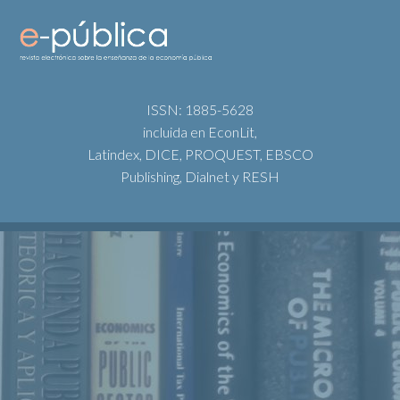
ISSN: 1885-5628
incluida en EconLit,
Latindex, DICE, PROQUEST, EBSCO
Publishing, Dialnet y RESH