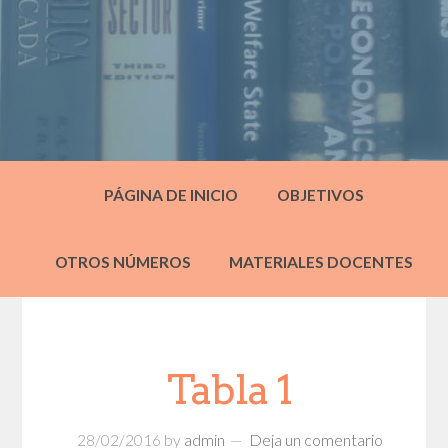
PÁGINA DE INICIO
OBJETIVOS
OTROS NÚMEROS
MATERIALES DOCENTES
Tabla 1
28/02/2016
by
admin
Deja un comentario