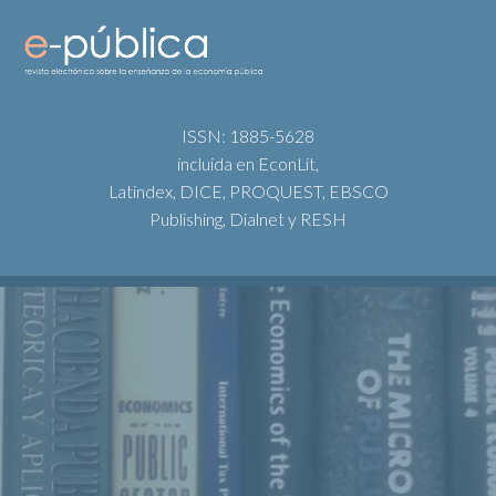
ISSN: 1885-5628
incluida en EconLit,
Latindex, DICE, PROQUEST, EBSCO
Publishing, Dialnet y RESH