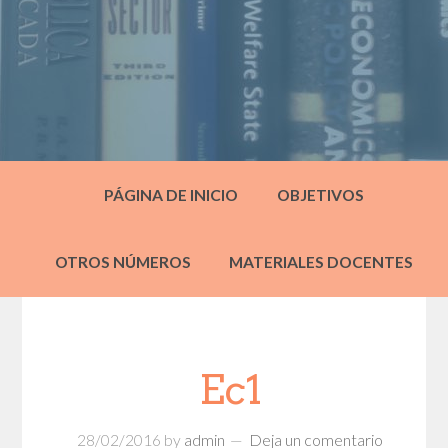
PÁGINA DE INICIO
OBJETIVOS
OTROS NÚMEROS
MATERIALES DOCENTES
Ec1
28/02/2016
by
admin
Deja un comentario