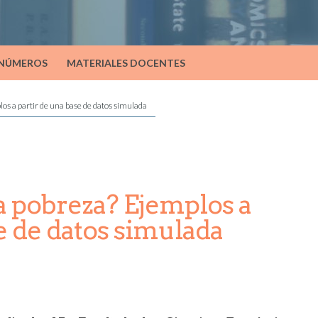
 NÚMEROS
MATERIALES DOCENTES
s a partir de una base de datos simulada
 pobreza? Ejemplos a
e de datos simulada