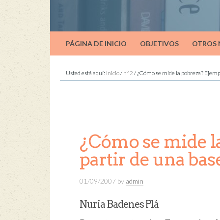
PÁGINA DE INICIO
OBJETIVOS
OTROS
Usted está aquí:
Inicio
/
nº 2
/
¿Cómo se mide la pobreza? Ejemplo
¿Cómo se mide la
partir de una bas
01/09/2007
by
admin
Nuria Badenes Plá