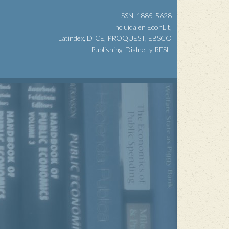
ISSN: 1885-5628
incluida en EconLit,
Latindex, DICE, PROQUEST, EBSCO
Publishing, Dialnet y RESH