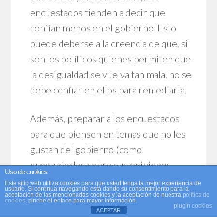
encuestados tienden a decir que
confían menos en el gobierno. Esto
puede deberse a la creencia de que, si
son los políticos quienes permiten que
la desigualdad se vuelva tan mala, no se
debe confiar en ellos para remediarla.
Además, preparar a los encuestados
para que piensen en temas que no les
gustan del gobierno (como
preguntarles sobre sus opiniones
Uso de cookies
sobre las prácticas de
lobbying
, o sobre
Este sitio web utiliza cookies para que usted tenga la mejor experiencia de
usuario. Si continúa navegando está dando su consentimiento para la
un posible rescate financiero de
Wall
aceptación de las mencionadas cookies y la aceptación de nuestra
política de
cookies
, pinche el enlace para mayor información.
plugin cookies
Street
) reduce su confianza en el
ACEPTAR