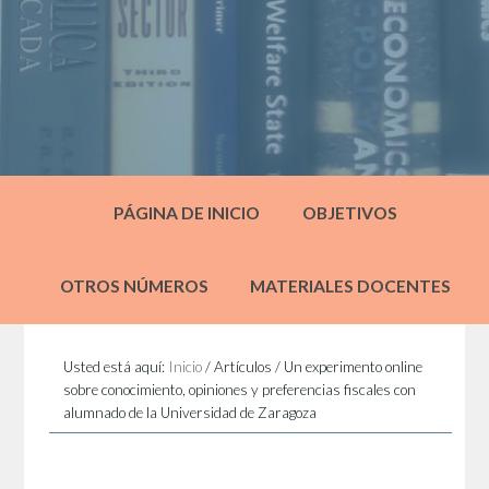
PÁGINA DE INICIO
OBJETIVOS
OTROS NÚMEROS
MATERIALES DOCENTES
Usted está aquí:
Inicio
/
Artículos
/
Un experimento online
sobre conocimiento, opiniones y preferencias fiscales con
alumnado de la Universidad de Zaragoza