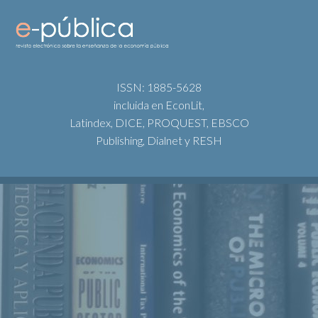
ISSN: 1885-5628
incluida en EconLit,
Latindex, DICE, PROQUEST, EBSCO
Publishing, Dialnet y RESH