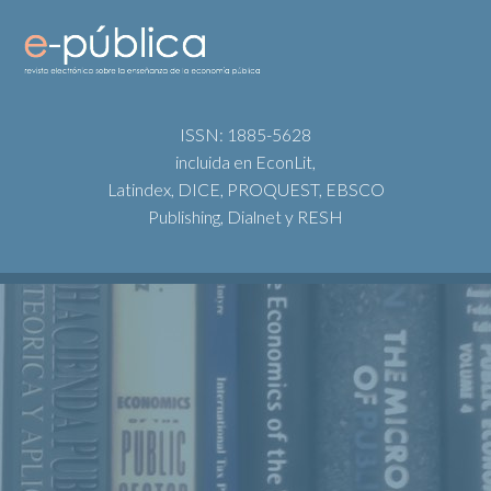
ISSN: 1885-5628
incluida en EconLit,
Latindex, DICE, PROQUEST, EBSCO
Publishing, Dialnet y RESH