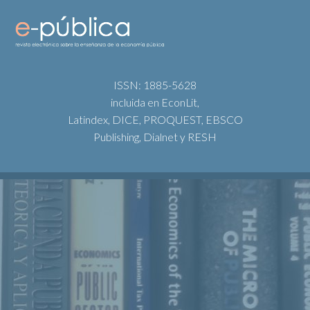
ISSN: 1885-5628
incluida en EconLit,
Latindex, DICE, PROQUEST, EBSCO
Publishing, Dialnet y RESH