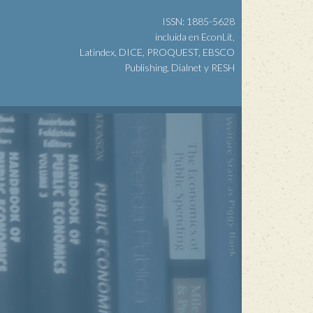
ISSN: 1885-5628
incluida en EconLit,
Latindex, DICE, PROQUEST, EBSCO
Publishing, Dialnet y RESH