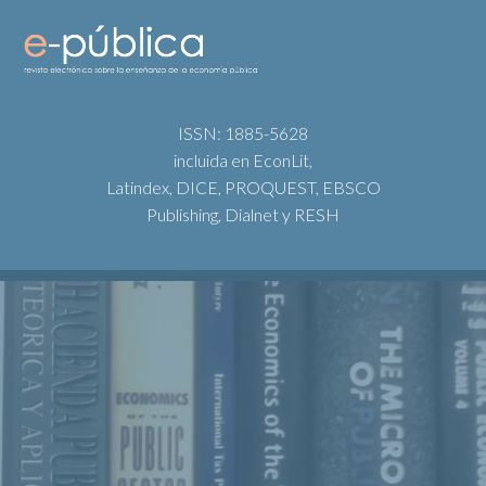
ISSN: 1885-5628
incluida en EconLit,
Latindex, DICE, PROQUEST, EBSCO
Publishing, Dialnet y RESH