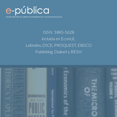
ISSN: 1885-5628
incluida en EconLit,
Latindex, DICE, PROQUEST, EBSCO
Publishing, Dialnet y RESH