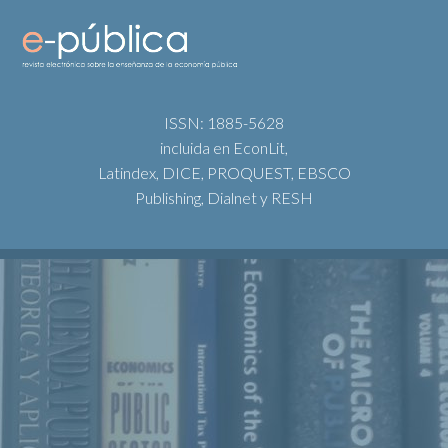
ISSN: 1885-5628
incluida en EconLit,
Latindex, DICE, PROQUEST, EBSCO
Publishing, Dialnet y RESH